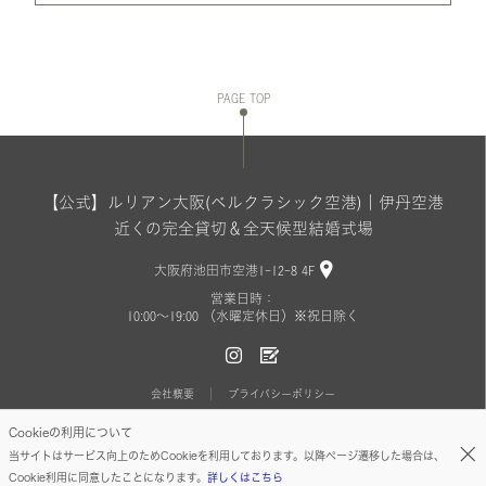
PAGE TOP
【公式】ルリアン大阪(ベルクラシック空港)｜伊丹空港
近くの完全貸切＆全天候型結婚式場
大阪府池田市空港1-12-8 4F
営業日時：
10:00〜19:00 （水曜定休日）※祝日除く
会社概要
プライバシーポリシー
Cookieの利用について
Copyright(C) BELLCLASSIC All Rights Reserved.
当サイトはサービス向上のためCookieを利用しております。以降ページ遷移した場合は、
Cookie利用に同意したことになります。
詳しくはこちら