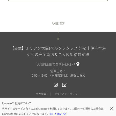
PAGE TOP
【公式】ルリアン大阪(ベルクラシック空港)｜伊丹空港
近くの完全貸切＆全天候型結婚式場
大阪府池田市空港1-12-8 4F
営業日時：
10:00〜19:00 （水曜定休日）※祝日除く
会社概要
プライバシーポリシー
Cookieの利用について
Copyright(C) BELLCLASSIC All Rights Reserved.
当サイトはサービス向上のためCookieを利用しております。以降ページ遷移した場合は、
Cookie利用に同意したことになります。
詳しくはこちら