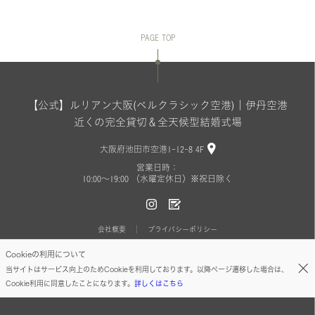
PAGE TOP
【公式】ルリアン大阪(ベルクラシック空港)｜伊丹空港
近くの完全貸切＆全天候型結婚式場
大阪府池田市空港1-12-8 4F
営業日時：
10:00〜19:00 （水曜定休日）※祝日除く
会社概要
プライバシーポリシー
Cookieの利用について
Copyright(C) BELLCLASSIC All Rights Reserved.
当サイトはサービス向上のためCookieを利用しております。以降ページ遷移した場合は、
Cookie利用に同意したことになります。
詳しくはこちら