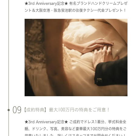
★3rd Anniversary記念★ 有名ブランドハンドクリームプレゼ
ント＆大阪空港・阪急蛍池駅の往復タクシー代金プレゼント！
09
【成約特典】最大100万円の特典をご用意！
★3rd Anniversary記念★ ご成約でドレス1着分、挙式料金全
額、ドリンク、写真、美容など豪華最大100万円分の特典をご
用意いたしました。詳しくはスタッフまでお問合せください！