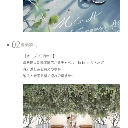
02
模擬挙式
【オープン3周年！】
扉を開けた瞬間緑広がるチャペル「le bois-ル・ボア-」
森に差し込む月光のなか
過去と未来を繋ぐ憧れの挙式を…