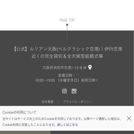
PAGE TOP
【公式】ルリアン大阪(ベルクラシック空港)｜伊丹空港
近くの完全貸切＆全天候型結婚式場
大阪府池田市空港1-12-8 4F
営業日時：
10:00〜19:00 （水曜定休日）※祝日除く
会社概要
プライバシーポリシー
Cookieの利用について
Copyright(C) BELLCLASSIC All Rights Reserved.
当サイトはサービス向上のためCookieを利用しております。以降ページ遷移した場合は、
Cookie利用に同意したことになります。
詳しくはこちら