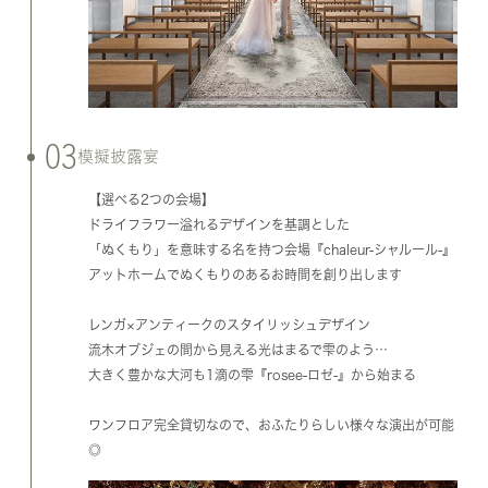
03
模擬披露宴
【選べる2つの会場】
ドライフラワー溢れるデザインを基調とした
「ぬくもり」を意味する名を持つ会場『chaleur-シャルール-』
アットホームでぬくもりのあるお時間を創り出します
レンガ×アンティークのスタイリッシュデザイン
流木オブジェの間から見える光はまるで雫のよう…
大きく豊かな大河も1滴の雫『rosee-ロゼ-』から始まる
ワンフロア完全貸切なので、おふたりらしい様々な演出が可能
◎