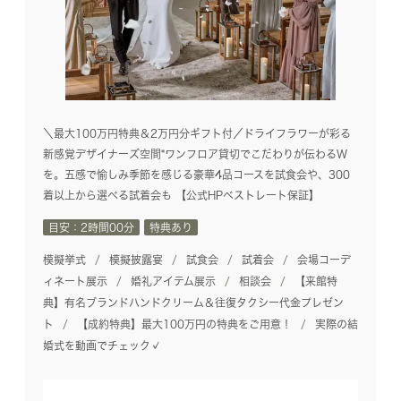
＼最大100万円特典＆2万円分ギフト付／ドライフラワーが彩る
新感覚デザイナーズ空間*ワンフロア貸切でこだわりが伝わるW
を。五感で愉しみ季節を感じる豪華4品コースを試食会や、300
着以上から選べる試着会も 【公式HPベストレート保証】
目安：2時間00分
特典あり
模擬挙式
模擬披露宴
試食会
試着会
会場コーデ
ィネート展示
婚礼アイテム展示
相談会
【来館特
典】有名ブランドハンドクリーム＆往復タクシー代金プレゼン
ト
【成約特典】最大100万円の特典をご用意！
実際の結
婚式を動画でチェック✓