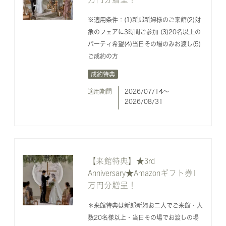
※適用条件：(1)新郎新婦様のご来館(2)対
象のフェアに3時間ご参加 (3)20名以上の
パーティ希望(4)当日その場のみお渡し(5)
ご成約の方
成約特典
適用期間
2026/07/14〜
2026/08/31
【来館特典】★3rd
Anniversary★Amazonギフト券1
万円分贈呈！
＊来館特典は新郎新婦お二人でご来館・人
数20名様以上・当日その場でお渡しの場