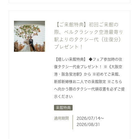
【ご来館特典】初回ご来館の
際、ベルクラシック空港最寄り
駅よりのタクシー代（往復分）
プレゼント！
【嬉しい来館特典】 ◆フェア参加時の往
復タクシー代金プレゼント！ ※《大阪空
港・阪急蛍池駅》から ※初めてご来館、
新郎新婦様お二人での来館限定 ※こちら
へ向かう際のタクシー代領収書を必ずご提
示ください
来館特典
適用期間
2026/07/14〜
2026/08/31