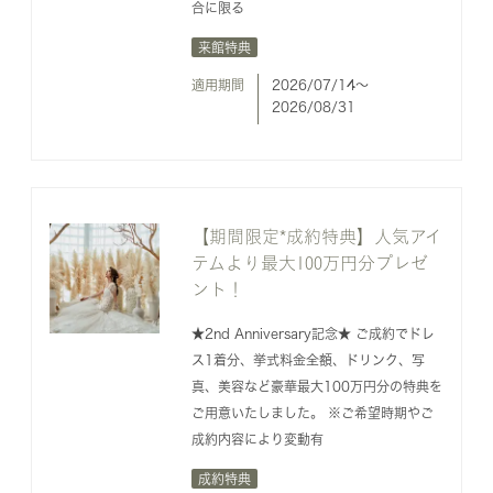
合に限る
来館特典
適用期間
2026/07/14〜
2026/08/31
【期間限定*成約特典】人気アイ
テムより最大100万円分プレゼ
ント！
★2nd Anniversary記念★ ご成約でドレ
ス1着分、挙式料金全額、ドリンク、写
真、美容など豪華最大100万円分の特典を
ご用意いたしました。 ※ご希望時期やご
成約内容により変動有
成約特典