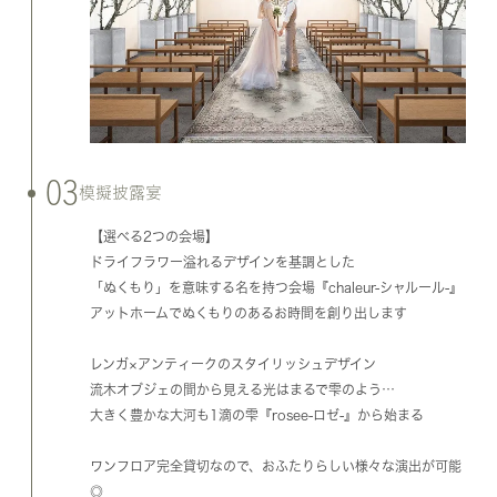
03
模擬披露宴
【選べる2つの会場】
ドライフラワー溢れるデザインを基調とした
「ぬくもり」を意味する名を持つ会場『chaleur-シャルール-』
アットホームでぬくもりのあるお時間を創り出します
レンガ×アンティークのスタイリッシュデザイン
流木オブジェの間から見える光はまるで雫のよう…
大きく豊かな大河も1滴の雫『rosee-ロゼ-』から始まる
ワンフロア完全貸切なので、おふたりらしい様々な演出が可能
◎