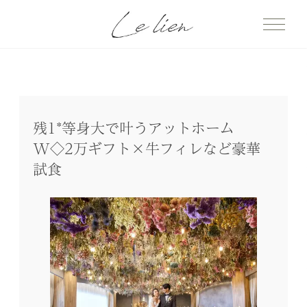
残1*等身大で叶うアットホーム
W◇2万ギフト×牛フィレなど豪華
試食