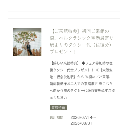
【ご来館特典】初回ご来館の
際、ベルクラシック空港最寄り
駅よりのタクシー代（往復分）
プレゼント！
【嬉しい来館特典】 ◆フェア参加時の往
復タクシー代金プレゼント！ ※《大阪空
港・阪急蛍池駅》から ※初めてご来館、
新郎新婦様お二人での来館限定 ※こちら
へ向かう際のタクシー代領収書を必ずご提
示ください
来館特典
適用期間
2026/07/14〜
2026/08/31