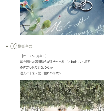
02
模擬挙式
【オープン3周年！】
扉を開けた瞬間緑広がるチャペル「le bois-ル・ボア-」
森に差し込む月光のなか
過去と未来を繋ぐ憧れの挙式を…