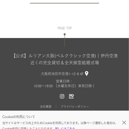
PAGE TOP
【公式】ルリアン大阪(ベルクラシック空港)｜伊丹空港
近くの完全貸切＆全天候型結婚式場
大阪府池田市空港1-12-8 4F
営業日時：
10:00〜19:00 （水曜定休日）※祝日除く
会社概要
プライバシーポリシー
Cookieの利用について
Copyright(C) BELLCLASSIC All Rights Reserved.
当サイトはサービス向上のためCookieを利用しております。以降ページ遷移した場合は、
Cookie利用に同意したことになります。
詳しくはこちら