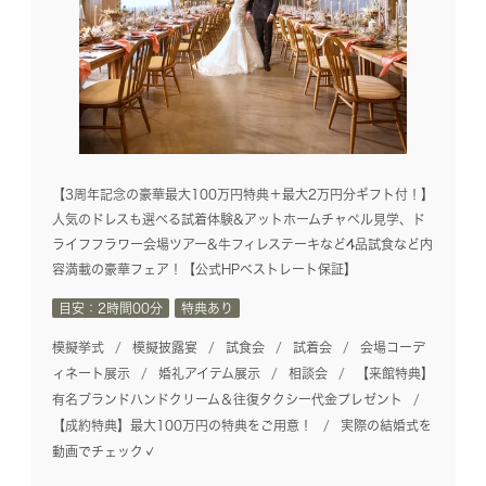
【3周年記念の豪華最大100万円特典＋最大2万円分ギフト付！】
人気のドレスも選べる試着体験&アットホームチャペル見学、ド
ライフフラワー会場ツアー&牛フィレステーキなど4品試食など内
容満載の豪華フェア！【公式HPベストレート保証】
目安：2時間00分
特典あり
模擬挙式
模擬披露宴
試食会
試着会
会場コーデ
ィネート展示
婚礼アイテム展示
相談会
【来館特典】
有名ブランドハンドクリーム＆往復タクシー代金プレゼント
【成約特典】最大100万円の特典をご用意！
実際の結婚式を
動画でチェック✓