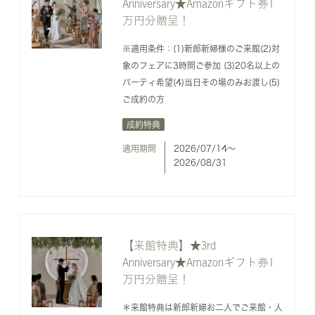
Anniversary★Amazonギフト券1
万円分贈呈！
※適用条件：(1)新郎新婦様のご来館(2)対
象のフェアに3時間ご参加 (3)20名以上の
パーティ希望(4)当日その場のみお渡し(5)
ご成約の方
成約特典
適用期間
2026/07/14〜
2026/08/31
【来館特典】★3rd
Anniversary★Amazonギフト券1
万円分贈呈！
＊来館特典は新郎新婦お二人でご来館・人