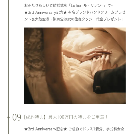
おふたりらしいご結婚式を『Le lien-ル・リアン- 』で…
★3rd Anniversary記念★ 有名ブランドハンドクリームプレゼ
ント＆大阪空港・阪急蛍池駅の往復タクシー代金プレゼント！
09
【成約特典】最大100万円の特典をご用意！
★3rd Anniversary記念★ ご成約でドレス1着分、挙式料金全