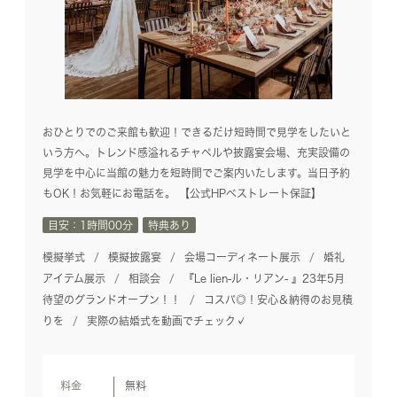
おひとりでのご来館も歓迎！できるだけ短時間で見学をしたいと
いう方へ。トレンド感溢れるチャペルや披露宴会場、充実設備の
見学を中心に当館の魅力を短時間でご案内いたします。当日予約
もOK！お気軽にお電話を。 【公式HPベストレート保証】
目安：1時間00分
特典あり
模擬挙式
模擬披露宴
会場コーディネート展示
婚礼
アイテム展示
相談会
『Le lien-ル・リアン- 』23年5月
待望のグランドオープン！！
コスパ◎！安心＆納得のお見積
りを
実際の結婚式を動画でチェック✓
料金
無料