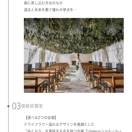
森に差し込む月光のなか
過去と未来を繋ぐ憧れの挙式を…
03
模擬披露宴
【選べる2つの会場】
ドライフラワー溢れるデザインを基調とした
「ぬくもり」を意味する名を持つ会場『chaleur-シャルール-』