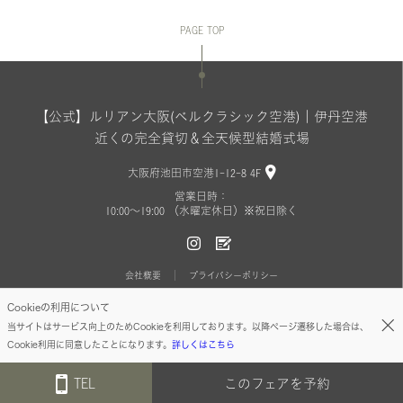
PAGE TOP
【公式】ルリアン大阪(ベルクラシック空港)｜伊丹空港
近くの完全貸切＆全天候型結婚式場
大阪府池田市空港1-12-8 4F
営業日時：
10:00〜19:00 （水曜定休日）※祝日除く
会社概要
プライバシーポリシー
Cookieの利用について
Copyright(C) BELLCLASSIC All Rights Reserved.
当サイトはサービス向上のためCookieを利用しております。以降ページ遷移した場合は、
Cookie利用に同意したことになります。
詳しくはこちら
TEL
このフェアを予約