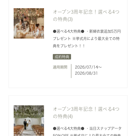
オープン3周年記念！選べる4つ
の特典(3)
●選べる4大特典● ・新婦衣裳追加5万円
プレゼント ※挙式月により最大全ての特
典をプレゼント！！
成約特典
適用期間
2026/07/14〜
2026/08/31
オープン3周年記念！選べる4つ
の特典(4)
●選べる4大特典● ・当日スナップデータ
50％OFF ※挙式月により最大全ての特典