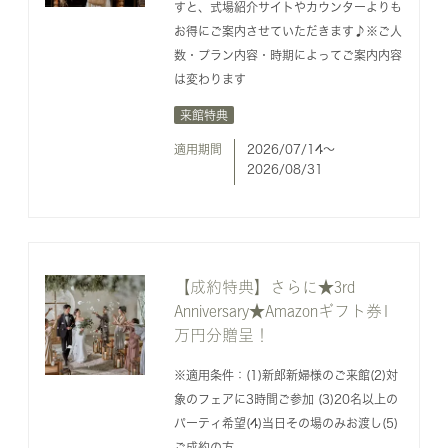
すと、式場紹介サイトやカウンターよりも
お得にご案内させていただきます♪※ご人
数・プラン内容・時期によってご案内内容
は変わります
来館特典
適用期間
2026/07/14〜
2026/08/31
【成約特典】さらに★3rd
Anniversary★Amazonギフト券1
万円分贈呈！
※適用条件：(1)新郎新婦様のご来館(2)対
象のフェアに3時間ご参加 (3)20名以上の
パーティ希望(4)当日その場のみお渡し(5)
ご成約の方