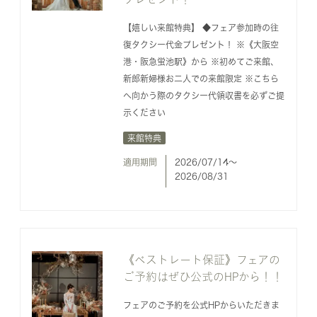
【嬉しい来館特典】 ◆フェア参加時の往
復タクシー代金プレゼント！ ※《大阪空
港・阪急蛍池駅》から ※初めてご来館、
新郎新婦様お二人での来館限定 ※こちら
へ向かう際のタクシー代領収書を必ずご提
示ください
来館特典
適用期間
2026/07/14〜
2026/08/31
《ベストレート保証》フェアの
ご予約はぜひ公式のHPから！！
フェアのご予約を公式HPからいただきま