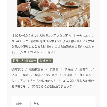
【10名～30名様の少人数限定プランをご案内！】十分なおもて
なし&しっかり節約が選ばれるポイント♪少人数だからこそ大切
な家族や親族と心温まる時間を過ごせる結婚式をご案内いたしま
す。 【公式HPベストレート保証】
目安：3時間00分
特典あり
模擬挙式
模擬披露宴
試食会
試着会
会場コーデ
ィネート展示
婚礼アイテム展示
相談会
『Le lien-
ル・リアン- 』3rd*Anniversary！
コスパ◎！安心＆納得の
お見積りを
実際の結婚式を動画でチェック✓
料金
無料