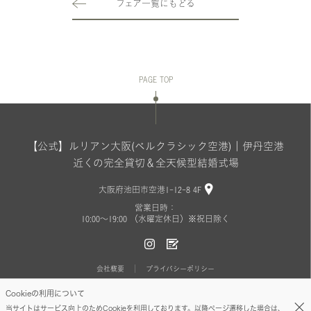
フェア一覧にもどる
PAGE TOP
【公式】ルリアン大阪(ベルクラシック空港)｜伊丹空港
近くの完全貸切＆全天候型結婚式場
大阪府池田市空港1-12-8 4F
営業日時：
10:00〜19:00 （水曜定休日）※祝日除く
会社概要
プライバシーポリシー
Cookieの利用について
Copyright(C) BELLCLASSIC All Rights Reserved.
当サイトはサービス向上のためCookieを利用しております。以降ページ遷移した場合は、