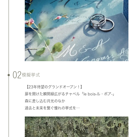
02
模擬挙式
【23年待望のグランドオープン！】
扉を開けた瞬間緑広がるチャペル「le bois-ル・ボア-」
森に差し込む月光のなか
過去と未来を繋ぐ憧れの挙式を…