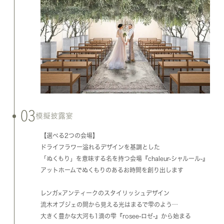
03
模擬披露宴
【選べる2つの会場】
ドライフラワー溢れるデザインを基調とした
「ぬくもり」を意味する名を持つ会場『chaleur-シャルール-』
アットホームでぬくもりのあるお時間を創り出します
レンガ×アンティークのスタイリッシュデザイン
流木オブジェの間から見える光はまるで雫のよう…
大きく豊かな大河も1滴の雫『rosee-ロゼ-』から始まる