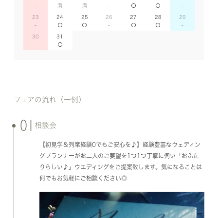
23
24
25
26
27
28
29
30
31
フェアの流れ（一例）
01
相談会
【初見学＆列席経験0でもご安心を♪】経験豊富なウェディン
グプランナーがお二人のご要望を1つ1つ丁寧に伺い「おふた
りらしい♪」ウエディングをご提案致します。気になることは
何でもお気軽にご相談ください◎